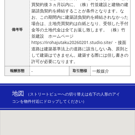
買契約後３ヵ月以内に、（株）竹並建設と建物の建
築請負契約を締結することが条件となります。な
お、この期間内に建築請負契約を締結されなかった
場合は、土地売買契約は白紙となり、受領した手付
備考等
金等の土地代金は全てお返し致します。 （株）竹
並建設 ホームページ
https://irohajutaku20260201.studio.site/ ・接面
道路は建築基準法上の道路に該当しない為、原則と
して建築はできません。建築する際には但し書きの
許可が必要になります。
報酬形態
-
取引態様
一般媒介
地図
（ストリートビューへの切り替えは右下の人形のアイ
コンを物件付近にドロップしてください）