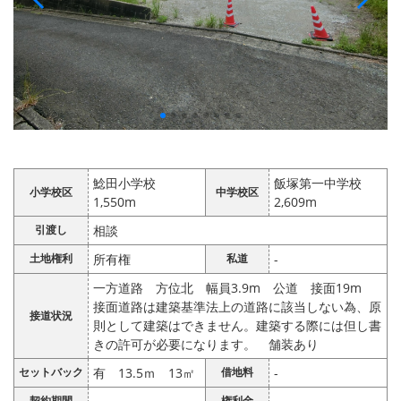
鯰田小学校
飯塚第一中学校
小学校区
中学校区
1,550m
2,609m
引渡し
相談
土地権利
所有権
私道
-
一方道路 方位北 幅員3.9m 公道 接面19m
接面道路は建築基準法上の道路に該当しない為、原
接道状況
則として建築はできません。建築する際には但し書
きの許可が必要になります。 舗装あり
セットバック
有 13.5ｍ 13㎡
借地料
-
契約期間
権利金