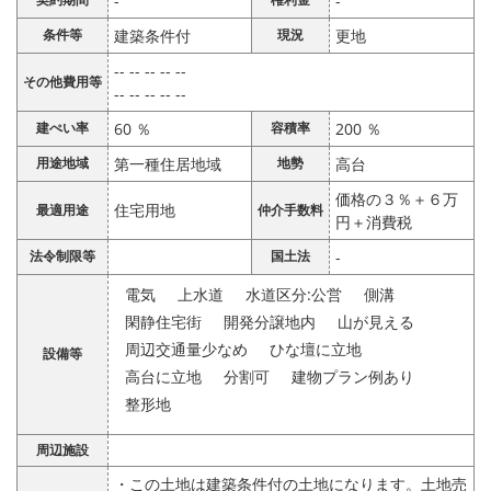
-
-
条件等
建築条件付
現況
更地
-- -- -- -- --
その他費用等
-- -- -- -- --
建ぺい率
60 ％
容積率
200 ％
用途地域
第一種住居地域
地勢
高台
価格の３％＋６万
住宅用地
最適用途
仲介手数料
円＋消費税
法令制限等
国土法
-
電気
上水道
水道区分:公営
側溝
閑静住宅街
開発分譲地内
山が見える
周辺交通量少なめ
ひな壇に立地
設備等
高台に立地
分割可
建物プラン例あり
整形地
周辺施設
・この土地は建築条件付の土地になります。土地売