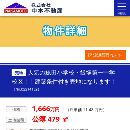
MENU
流通図面PDF ≫
人気の鯰田小学校・飯塚第一中学
売地
校区！！建築条件付き売地になります！
（No.b2214152）
1,666
万円
価格
（坪単価 11.48 万円）
公簿 479 ㎡
土地面積