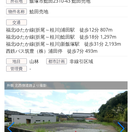
飯塚市鯰田2310-43 鯰田売地
所在地
鯰田売地
物件名称
交通
福北ゆたか線(折尾～桂川)浦田駅 徒歩12分 807m
福北ゆたか線(折尾～桂川)鯰田駅 徒歩18分 1,297m
福北ゆたか線(折尾～桂川)新飯塚駅 徒歩31分 2,193m
西鉄バス筑豊（株）浦田停 徒歩7分 493m
山林
非線引区域
地目
都市計画
-
管理費
外観
北西側道路より撮影