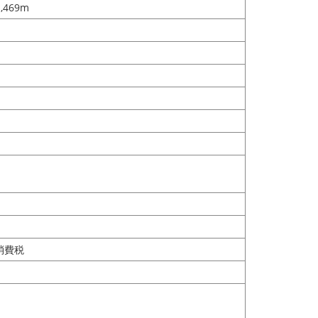
,469m
+消費税
次の画像