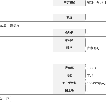
中学校区
筑穂中学校 1
私道
-
 公道 舗装なし
借地料
-
権利金
-
現況
古家あり
容積率
200 ％
地勢
平坦
仲介手数料
300,000円
国土法
-
分:井戸
前の画像