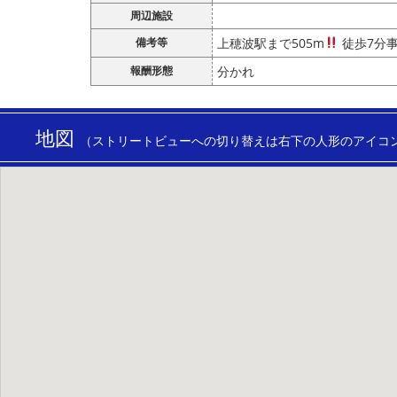
周辺施設
備考等
上穂波駅まで505m
徒歩7分
報酬形態
分かれ
地図
（ストリートビューへの切り替えは右下の人形のアイコ