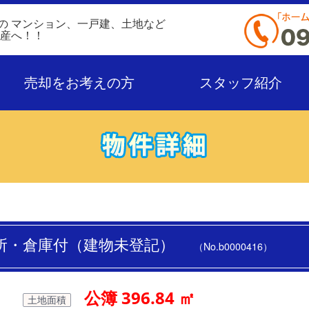
の
マンション、一戸建、土地など
動産へ！！
売却をお考えの方
スタッフ紹介
務所・倉庫付（建物未登記）
（No.b0000416）
公簿 396.84 ㎡
土地面積
）