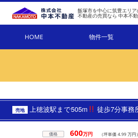
飯塚市を中心に筑豊エリア
不動産の売買なら 中本不
HOME
物件一覧
上穂波駅まで505m
徒歩7分事
売地
600
万円
価格
（坪単価 4.99 万円