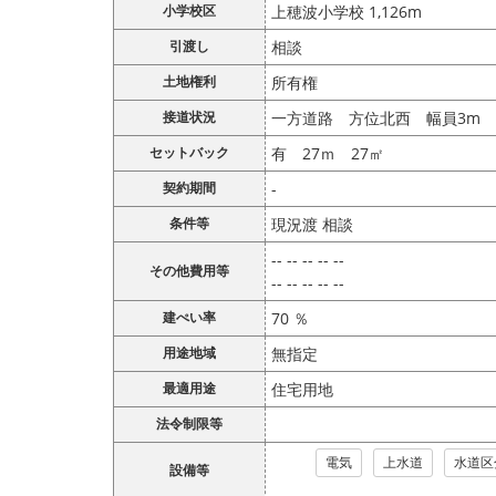
小学校区
上穂波小学校 1,126m
引渡し
相談
土地権利
所有権
接道状況
一方道路 方位北西 幅員3m
セットバック
有 27ｍ 27㎡
契約期間
-
条件等
現況渡 相談
-- -- -- -- --
その他費用等
-- -- -- -- --
建ぺい率
70 ％
用途地域
無指定
最適用途
住宅用地
法令制限等
電気
上水道
水道区
設備等