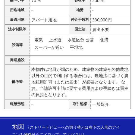
建ぺい率
70 ％
容積率
200 ％
用途地域
-
地勢
-
最適用途
アパート用地
仲介手数料
330,000円
法令制限等
国土法
届出不要
電気
上水道
水道区分:公営
側溝
設備等
スーパーが近い
平坦地
周辺施設
本物件は地目が畑のため、建築物の建築その他農地
以外の目的で利用する場合には、農地法に基づく農
備考等
地転用許可（または届出）が必要となります。 な
お、当該許可申請に要する費用および手続きは買主
の負担となります。
報酬形態
-
取引態様
一般媒介
地図
（ストリートビューへの切り替えは右下の人形のアイ
コンを物件付近にドロップしてください）