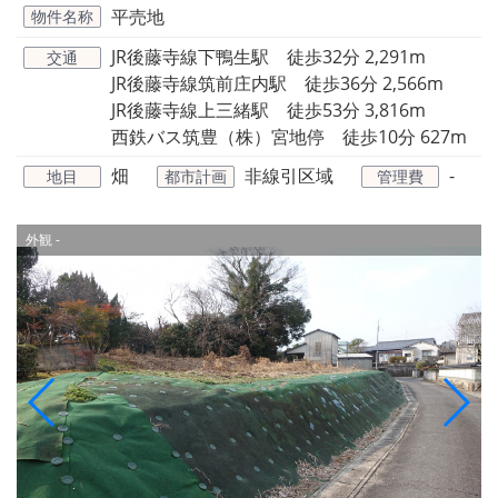
平売地
物件名称
JR後藤寺線下鴨生駅 徒歩32分 2,291m
交通
JR後藤寺線筑前庄内駅 徒歩36分 2,566m
JR後藤寺線上三緒駅 徒歩53分 3,816m
西鉄バス筑豊（株）宮地停 徒歩10分 627m
畑
非線引区域
-
地目
都市計画
管理費
外観
-
-