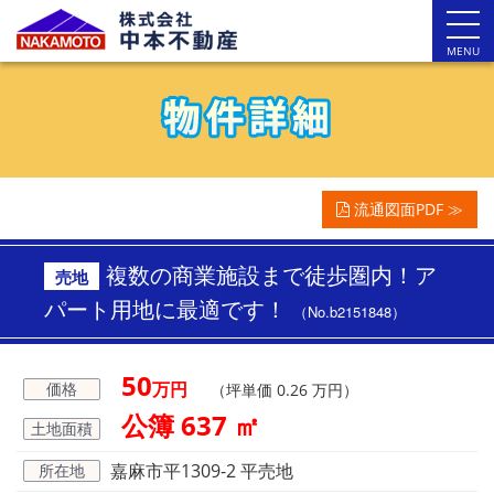
MENU
流通図面PDF ≫
複数の商業施設まで徒歩圏内！ア
売地
パート用地に最適です！
（No.b2151848）
50
万円
価格
（坪単価 0.26 万円）
公簿 637 ㎡
土地面積
嘉麻市平1309-2 平売地
所在地