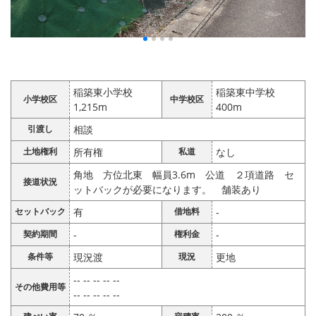
稲築東小学校
稲築東中学校
小学校区
中学校区
1,215m
400m
引渡し
相談
土地権利
所有権
私道
なし
角地 方位北東 幅員3.6m 公道 ２項道路 セ
接道状況
ットバックが必要になります。 舗装あり
セットバック
有
借地料
-
契約期間
-
権利金
-
条件等
現況渡
現況
更地
-- -- -- -- --
その他費用等
-- -- -- -- --