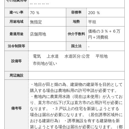
その他費用等
-- -- -- -- --
建ぺい率
70 ％
容積率
200 ％
用途地域
無指定
地勢
平坦
価格の３％＋６万
店舗用地
最適用途
仲介手数料
円＋消費税
法令制限等
国土法
-
電気
上水道
水道区分:公営
平坦地
設備等
市街地が近い
周辺施設
・地目が田と畑の為、建築物の建築等を目的として
購入する場合は農地転用の許可申請が必要です。
・敷地内に農業用水路（現在は未使用）が入ってお
り、直方市の払下げ又は直方市の占用許可が必要に
備考等
なります。 ・3 戸以上の住宅を新築しようとする
場合は届出が必要になります。（居住誘導区域外に
おける建築行為） ・誘導施設を有する建築物を新
築しようとする場合は届出が必要になります。（都