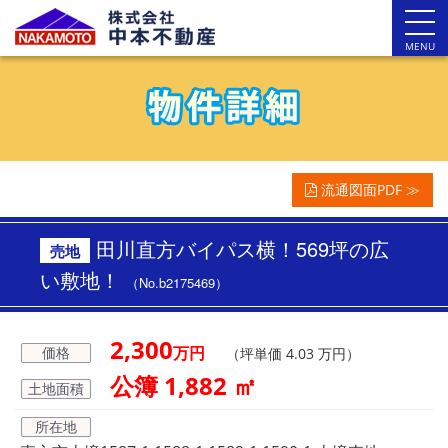
MENU
流通図面PDF ≫
田川直方バイパス横！569坪の広
売地
い敷地！
（No.b2175469）
2,300
万円
価格
（坪単価 4.03 万円）
公簿 1,882 ㎡
土地面積
所在地