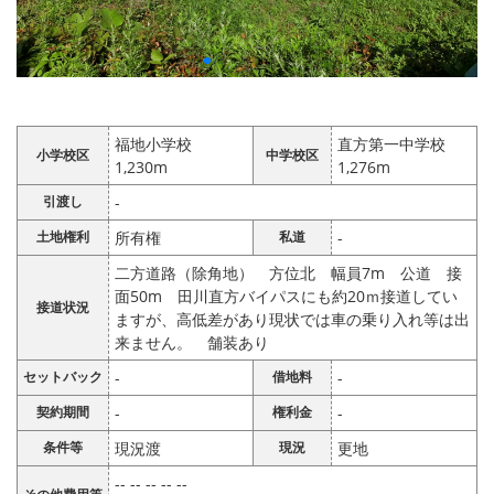
福地小学校
直方第一中学校
小学校区
中学校区
1,230m
1,276m
引渡し
-
土地権利
所有権
私道
-
二方道路（除角地） 方位北 幅員7m 公道 接
面50m 田川直方バイパスにも約20ｍ接道してい
接道状況
ますが、高低差があり現状では車の乗り入れ等は出
来ません。 舗装あり
セットバック
-
借地料
-
契約期間
-
権利金
-
条件等
現況渡
現況
更地
-- -- -- -- --