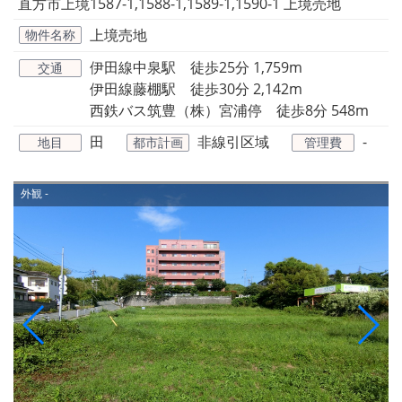
直方市上境1587-1,1588-1,1589-1,1590-1 上境売地
上境売地
物件名称
伊田線中泉駅 徒歩25分 1,759m
交通
伊田線藤棚駅 徒歩30分 2,142m
西鉄バス筑豊（株）宮浦停 徒歩8分 548m
田
非線引区域
-
地目
都市計画
管理費
外観
-