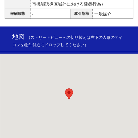
市機能誘導区域外における建築行為）
報酬形態
-
取引態様
一般媒介
地図
（ストリートビューへの切り替えは右下の人形のアイ
コンを物件付近にドロップしてください）