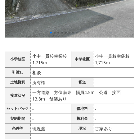
小中一貫校幸袋校
小中一貫校幸袋校
小学校区
中学校区
1,715m
1,715m
引渡し
相談
土地権利
所有権
私道
-
一方道路 方位南東 幅員4.5m 公道 接面
接道状況
13.8m 舗装あり
セットバック
-
借地料
-
契約期間
-
権利金
-
条件等
現況渡
現況
古家あり
-- -- -- -- --