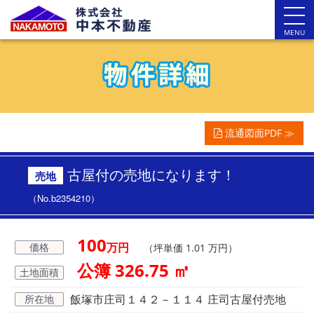
MENU
流通図面PDF ≫
古屋付の売地になります！
売地
（No.b2354210）
100
万円
価格
（坪単価 1.01 万円）
公簿 326.75 ㎡
土地面積
飯塚市庄司１４２－１１４ 庄司古屋付売地
所在地