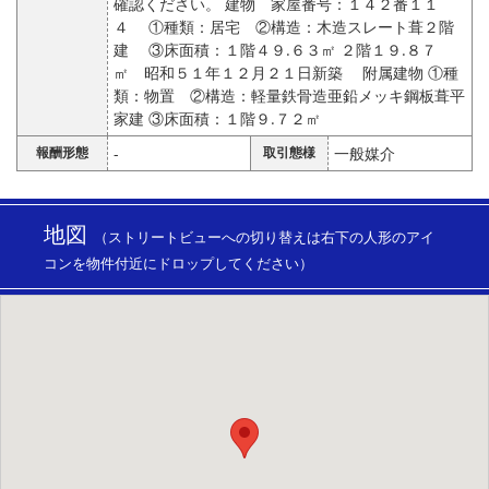
確認ください。 建物 家屋番号：１４２番１１
４ ①種類：居宅 ②構造：木造スレート葺２階
建 ③床面積：１階４９.６３㎡ ２階１９.８７
㎡ 昭和５１年１２月２１日新築 附属建物 ①種
類：物置 ②構造：軽量鉄骨造亜鉛メッキ鋼板葺平
家建 ③床面積：１階９.７２㎡
報酬形態
-
取引態様
一般媒介
地図
（ストリートビューへの切り替えは右下の人形のアイ
コンを物件付近にドロップしてください）