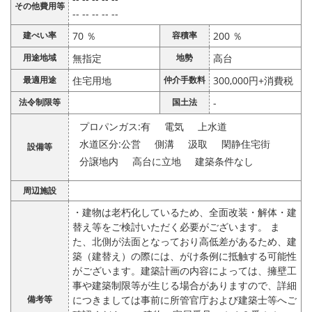
その他費用等
-- -- -- -- --
建ぺい率
70 ％
容積率
200 ％
用途地域
無指定
地勢
高台
最適用途
住宅用地
仲介手数料
300,000円+消費税
法令制限等
国土法
-
プロパンガス:有
電気
上水道
水道区分:公営
側溝
汲取
閑静住宅街
設備等
分譲地内
高台に立地
建築条件なし
周辺施設
・建物は老朽化しているため、全面改装・解体・建
替え等をご検討いただく必要がございます。 ま
た、北側が法面となっており高低差があるため、建
築（建替え）の際には、がけ条例に抵触する可能性
がございます。建築計画の内容によっては、擁壁工
事や建築制限等が生じる場合がありますので、詳細
備考等
につきましては事前に所管官庁および建築士等へご