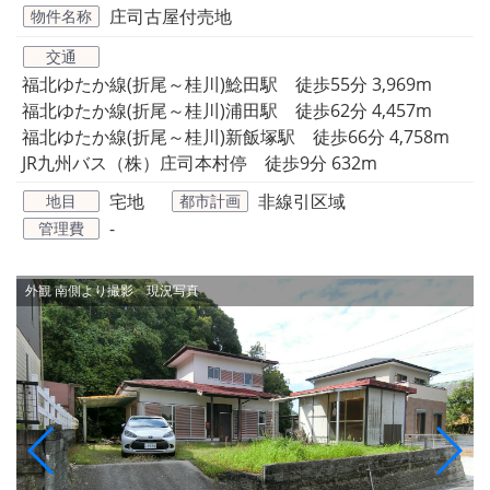
庄司古屋付売地
物件名称
交通
福北ゆたか線(折尾～桂川)鯰田駅 徒歩55分 3,969m
福北ゆたか線(折尾～桂川)浦田駅 徒歩62分 4,457m
福北ゆたか線(折尾～桂川)新飯塚駅 徒歩66分 4,758m
JR九州バス（株）庄司本村停 徒歩9分 632m
宅地
非線引区域
地目
都市計画
-
管理費
外観
南側より撮影 現況写真